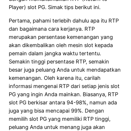
Player) slot PG. Simak tips berikut ini.
Pertama, pahami terlebih dahulu apa itu RTP
dan bagaimana cara kerjanya. RTP
merupakan persentase kemenangan yang
akan dikembalikan oleh mesin slot kepada
pemain dalam jangka waktu tertentu.
Semakin tinggi persentase RTP, semakin
besar juga peluang Anda untuk mendapatkan
kemenangan. Oleh karena itu, carilah
informasi mengenai RTP dari setiap jenis slot
PG yang ingin Anda mainkan. Biasanya, RTP
slot PG berkisar antara 94-98%, namun ada
juga yang bisa mencapai 99%. Dengan
memilih slot PG yang memiliki RTP tinggi,
peluang Anda untuk menang juga akan