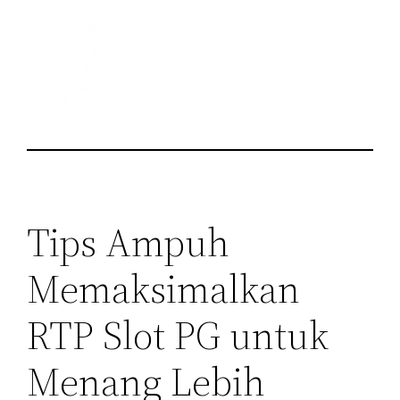
Tips Ampuh
Memaksimalkan
RTP Slot PG untuk
Menang Lebih