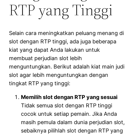
RTP yang Tinggi
Selain cara meningkatkan peluang menang di
slot dengan RTP tinggi, ada juga beberapa
kiat yang dapat Anda lakukan untuk
membuat perjudian slot lebih
menguntungkan. Berikut adalah kiat main judi
slot agar lebih menguntungkan dengan
tingkat RTP yang tinggi:
Memilih slot dengan RTP yang sesuai
Tidak semua slot dengan RTP tinggi
cocok untuk setiap pemain. Jika Anda
masih pemula dalam dunia perjudian slot,
sebaiknya pilihlah slot dengan RTP yang