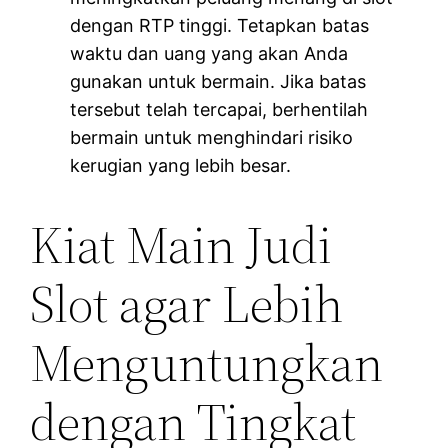
dengan RTP tinggi. Tetapkan batas
waktu dan uang yang akan Anda
gunakan untuk bermain. Jika batas
tersebut telah tercapai, berhentilah
bermain untuk menghindari risiko
kerugian yang lebih besar.
Kiat Main Judi
Slot agar Lebih
Menguntungkan
dengan Tingkat