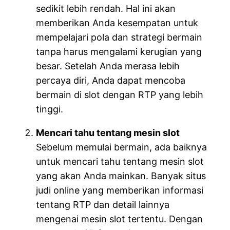
sedikit lebih rendah. Hal ini akan
memberikan Anda kesempatan untuk
mempelajari pola dan strategi bermain
tanpa harus mengalami kerugian yang
besar. Setelah Anda merasa lebih
percaya diri, Anda dapat mencoba
bermain di slot dengan RTP yang lebih
tinggi.
Mencari tahu tentang mesin slot
Sebelum memulai bermain, ada baiknya
untuk mencari tahu tentang mesin slot
yang akan Anda mainkan. Banyak situs
judi online yang memberikan informasi
tentang RTP dan detail lainnya
mengenai mesin slot tertentu. Dengan