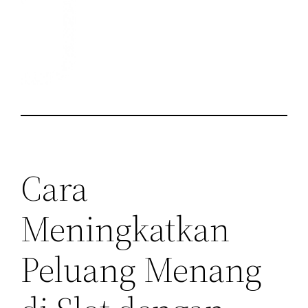
Cara
Meningkatkan
Peluang Menang