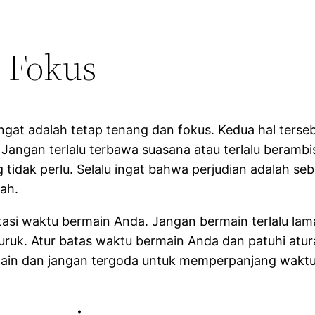
 Fokus
ingat adalah tetap tenang dan fokus. Kedua hal ters
ngan terlalu terbawa suasana atau terlalu berambisi
idak perlu. Selalu ingat bahwa perjudian adalah seb
lah.
asi waktu bermain Anda. Jangan bermain terlalu la
k. Atur batas waktu bermain Anda dan patuhi atur
rmain dan jangan tergoda untuk memperpanjang wakt