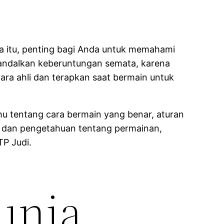
na itu, penting bagi Anda untuk memahami
gandalkan keberuntungan semata, karena
ara ahli dan terapkan saat bermain untuk
ahu tentang cara bermain yang benar, aturan
i dan pengetahuan tentang permainan,
P Judi.
unia