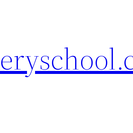
keryschool