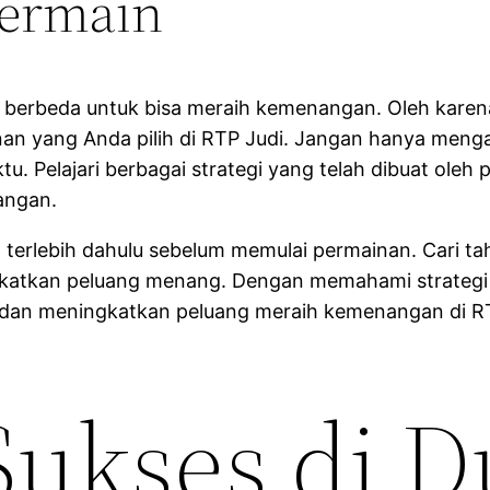
Bermain
ng berbeda untuk bisa meraih kemenangan. Oleh kare
inan yang Anda pilih di RTP Judi. Jangan hanya men
 Pelajari berbagai strategi yang telah dibuat oleh p
angan.
et terlebih dahulu sebelum memulai permainan. Cari t
ingkatkan peluang menang. Dengan memahami strateg
 dan meningkatkan peluang meraih kemenangan di RT
Sukses di D