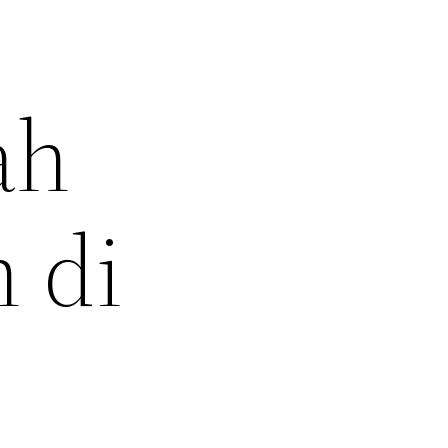
ah
 di