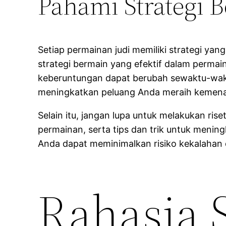
Pahami Strategi 
Setiap permainan judi memiliki strategi ya
strategi bermain yang efektif dalam perma
keberuntungan dapat berubah sewaktu-waktu.
meningkatkan peluang Anda meraih kemen
Selain itu, jangan lupa untuk melakukan ris
permainan, serta tips dan trik untuk men
Anda dapat meminimalkan risiko kekalahan
Rahasia 