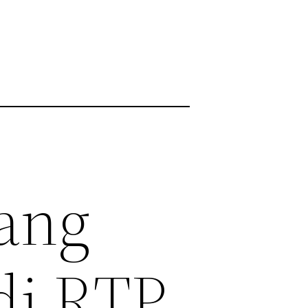
nang
di RTP