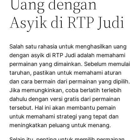
Uang dengan
Asyik di RTP Judi
Salah satu rahasia untuk menghasilkan uang
dengan asyik di RTP Judi adalah memahami
permainan yang dimainkan. Sebelum memulai
taruhan, pastikan untuk memahami aturan
dan cara bermain dari permainan yang dipilih.
Jika memungkinkan, coba berlatih terlebih
dahulu dengan versi gratis dari permainan
tersebut. Hal ini akan membantu pemain
untuk memahami strategi yang tepat dan
meningkatkan peluang untuk menang.
Selain itu, penting untuk memilih permainan