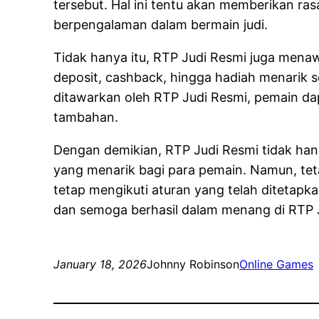
tersebut. Hal ini tentu akan memberikan r
berpengalaman dalam bermain judi.
Tidak hanya itu, RTP Judi Resmi juga mena
deposit, cashback, hingga hadiah menarik 
ditawarkan oleh RTP Judi Resmi, pemain 
tambahan.
Dengan demikian, RTP Judi Resmi tidak ha
yang menarik bagi para pemain. Namun, tet
tetap mengikuti aturan yang telah ditetap
dan semoga berhasil dalam menang di RTP 
January 18, 2026
Johnny Robinson
Online Games