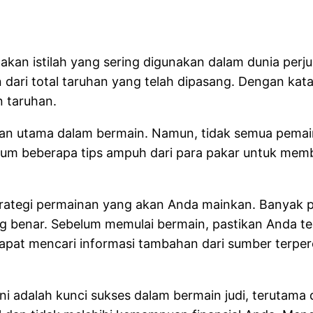
kan istilah yang sering digunakan dalam dunia perju
dari total taruhan yang telah dipasang. Dengan kata
 taruhan.
juan utama dalam bermain. Namun, tidak semua pem
gkum beberapa tips ampuh dari para pakar untuk m
trategi permainan yang akan Anda mainkan. Banyak
g benar. Sebelum memulai bermain, pastikan Anda 
dapat mencari informasi tambahan dari sumber terper
ni adalah kunci sukses dalam bermain judi, terutama 