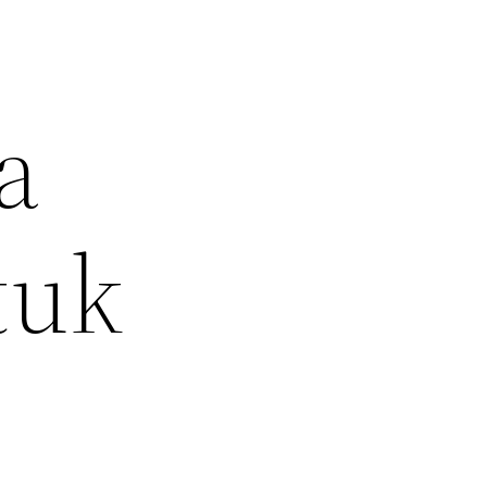
a
tuk