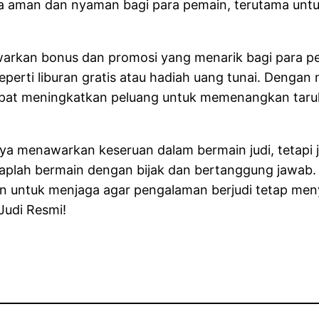
asa aman dan nyaman bagi para pemain, terutama untu
warkan bonus dan promosi yang menarik bagi para p
seperti liburan gratis atau hadiah uang tunai. Deng
dapat meningkatkan peluang untuk memenangkan tar
nya menawarkan keseruan dalam bermain judi, tetapi
aplah bermain dengan bijak dan bertanggung jawab. 
kan untuk menjaga agar pengalaman berjudi tetap me
Judi Resmi!