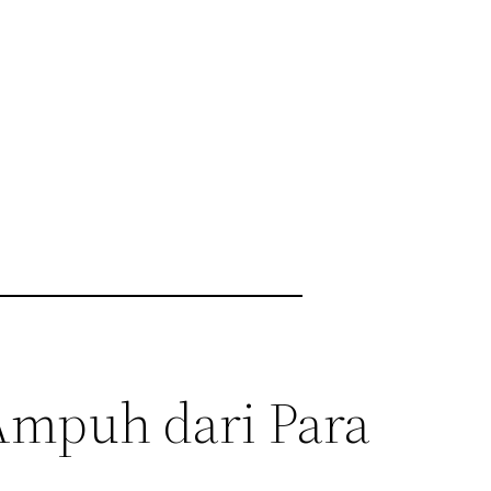
Ampuh dari Para