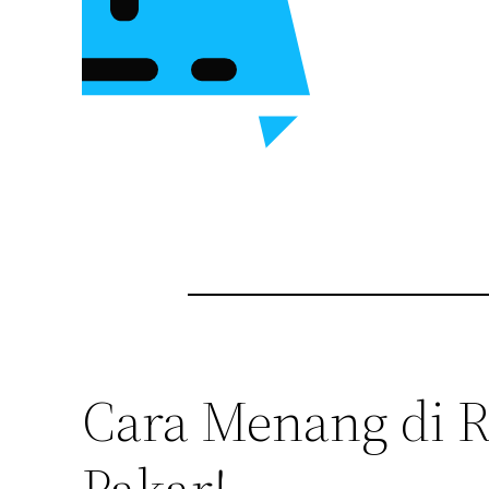
Cara Menang di R
Pakar!