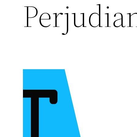
Perjudia