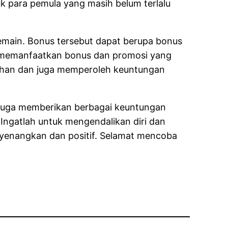
k para pemula yang masih belum terlalu
emain. Bonus tersebut dapat berupa bonus
an memanfaatkan bonus dan promosi yang
uhan dan juga memperoleh keuntungan
 juga memberikan berbagai keuntungan
Ingatlah untuk mengendalikan diri dan
nyenangkan dan positif. Selamat mencoba