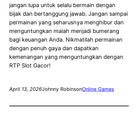
jangan lupa untuk selalu bermain dengan
bijak dan bertanggung jawab. Jangan sampai
permainan yang seharusnya menghibur dan
menguntungkan malah menjadi bumerang
bagi keuangan Anda. Nikmatilah permainan
dengan penuh gaya dan dapatkan
kemenangan yang menguntungkan dengan
RTP Slot Gacor!
April 13, 2026
Johnny Robinson
Online Games