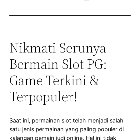
Nikmati Serunya
Bermain Slot PG:
Game Terkini &
Terpopuler!
Saat ini, permainan slot telah menjadi salah
satu jenis permainan yang paling populer di
kalangan pemain judi online. Hal ini tidak