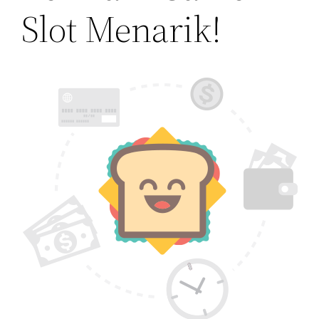
Slot Menarik!