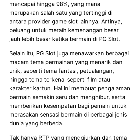
mencapai hingga 98%, yang mana
merupakan salah satu yang tertinggi di
antara provider game slot lainnya. Artinya,
peluang untuk meraih kemenangan besar
jauh lebih besar ketika bermain di PG Slot.
Selain itu, PG Slot juga menawarkan berbagai
macam tema permainan yang menarik dan
unik, seperti tema fantasi, petualangan,
hingga tema terkenal seperti film atau
karakter kartun. Hal ini membuat pengalaman
bermain semakin seru dan menghibur, serta
memberikan kesempatan bagi pemain untuk
merasakan sensasi bermain di berbagai jenis
dunia yang berbeda.
Tak hanya RTP yang menggiurkan dan tema