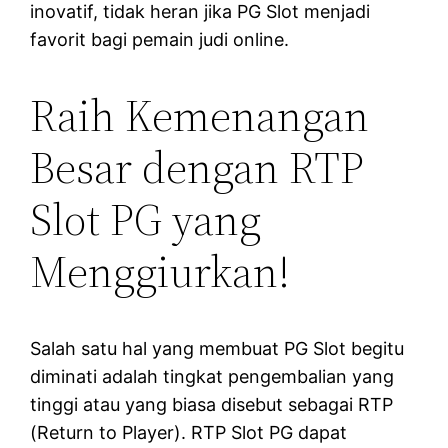
inovatif, tidak heran jika PG Slot menjadi
favorit bagi pemain judi online.
Raih Kemenangan
Besar dengan RTP
Slot PG yang
Menggiurkan!
Salah satu hal yang membuat PG Slot begitu
diminati adalah tingkat pengembalian yang
tinggi atau yang biasa disebut sebagai RTP
(Return to Player). RTP Slot PG dapat