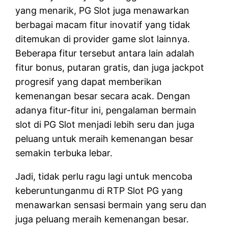
yang menarik, PG Slot juga menawarkan
berbagai macam fitur inovatif yang tidak
ditemukan di provider game slot lainnya.
Beberapa fitur tersebut antara lain adalah
fitur bonus, putaran gratis, dan juga jackpot
progresif yang dapat memberikan
kemenangan besar secara acak. Dengan
adanya fitur-fitur ini, pengalaman bermain
slot di PG Slot menjadi lebih seru dan juga
peluang untuk meraih kemenangan besar
semakin terbuka lebar.
Jadi, tidak perlu ragu lagi untuk mencoba
keberuntunganmu di RTP Slot PG yang
menawarkan sensasi bermain yang seru dan
juga peluang meraih kemenangan besar.