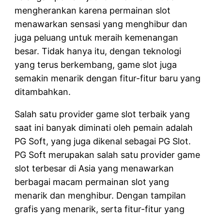
mengherankan karena permainan slot
menawarkan sensasi yang menghibur dan
juga peluang untuk meraih kemenangan
besar. Tidak hanya itu, dengan teknologi
yang terus berkembang, game slot juga
semakin menarik dengan fitur-fitur baru yang
ditambahkan.
Salah satu provider game slot terbaik yang
saat ini banyak diminati oleh pemain adalah
PG Soft, yang juga dikenal sebagai PG Slot.
PG Soft merupakan salah satu provider game
slot terbesar di Asia yang menawarkan
berbagai macam permainan slot yang
menarik dan menghibur. Dengan tampilan
grafis yang menarik, serta fitur-fitur yang