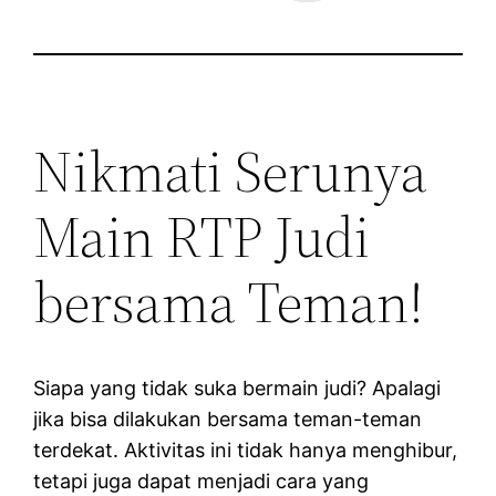
Nikmati Serunya
Main RTP Judi
bersama Teman!
Siapa yang tidak suka bermain judi? Apalagi
jika bisa dilakukan bersama teman-teman
terdekat. Aktivitas ini tidak hanya menghibur,
tetapi juga dapat menjadi cara yang