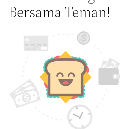
Bersama Teman!